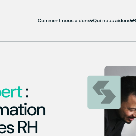
Comment nous aidons
Qui nous aidons
R
ert
:
rmation
es RH