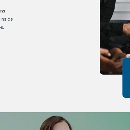
ons
ins de
s.